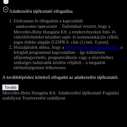
Adatkezelési tájékoztató elfogadása
Elolvastam és elfogadom a kapcsolódó
. Tudomásul veszem, hogy a
adatkezelési tájékoztatót
Mercedes-Benz Hungária Kft. a rendezvényeken fotó- és
videófelvételeket készíthet sajtó- és kommunikációs célból,
jogos érdeke alapján [GDPR 6. cikk (1) bek. f) pont].
Hozzájárulok ahhoz, hogy a
Mercedes-Benz Hungária Kft.
a
lefoglalt programmal kapcsolatban – így különösen
időpontegyeztetés, programváltozás vagy a részvételhez
szükséges tudnivalók közlése céljából – a megadott
elérhetőségeimen felkeressen.
A továbblépéshez kötelező elfogadni az adatkezelési tájékoztatót.
Tovább
Mercedes-Benz Hungária Kft.
·
Adatkezelési tájékoztató
·
Foglalási
szabályzat
·
Tesztvezetési szabályzat